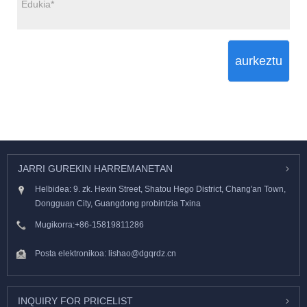
aurkeztu
JARRI GUREKIN HARREMANETAN
Helbidea: 9. zk. Hexin Street, Shatou Hego District, Chang'an Town,
Dongguan City, Guangdong probintzia Txina
Mugikorra:
+86-15819811286
Posta elektronikoa:
lishao@dgqrdz.cn
INQUIRY FOR PRICELIST