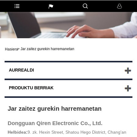
>
Jar zaitez gurekin harremanetan
Hasiera
AURREALDI
PRODUKTU BERRIAK
Jar zaitez gurekin harremanetan
Dongguan Qiren Electronic Co., Ltd.
Helbidea:
9. zk. Hexin Street, Shatou Hego District, Chang'an