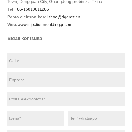
Town, Dongguan City, Guangdong probintzia Txina
Tel:
+86-15819811286
Posta elektronikoa:
lishao@dgqrdz.cn
Web:
www.injectionmouldingqr.com
Bidali kontsulta