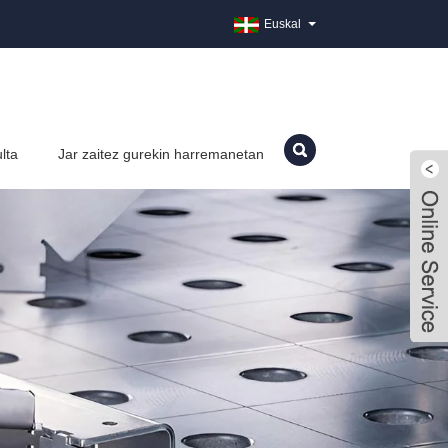
Euskal
ulta
Jar zaitez gurekin harremanetan