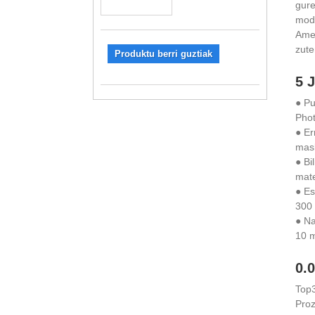
gure
modu
Amer
zute
Produktu berri guztiak
5 J
● Pu
Phot
● Er
mas
● Bi
mate
● Es
300 
● Na
10 m
0.
Top3
Proz