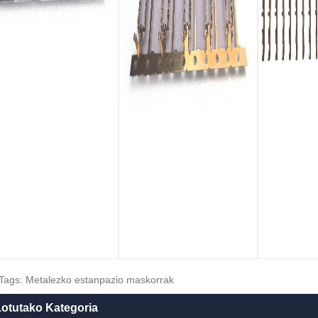
Tags: Metalezko estanpazio maskorrak
otutako Kategoria