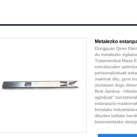
Metalezko estanp
Dongguan Qiren Electr
du metalezko zigilatz
Tratamendua Masa Eko
estrukturalen optimiz
pertsonalizatuak eska
makinak ditu, gure ma
ziurtatzen dugu dimen
Bost Jainkoa - hiltzek
aginduak" zorrotzena
estanpazio-maskorrak 
bezalako industrietar
dituzten kalitate hand
bezeroentzako ekoizp