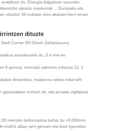
abiltzen du. Energia-ibilgailuen xaurreko
titaniozko aleazio maskorrak ... Europako eta
ten zituzten 36 ordutan zero akatsen berri eman
irrintzen dituzte
, Shell Corner R0.03mm Zehaztasuna
lastikoa aurreikusten du, 0,4 mm-ko
ren 8 geruza, marrazki sakonen erlazioa 12: 1
zabatze dinamikoa, maskorra nekea indarra%
gainazalean sortzen da, eta jarraian zigilatzea
k 1,00 metroko deformazioa behar du <0,008mm.
ti-multi-k abian jarri genuen eta bost egunetan