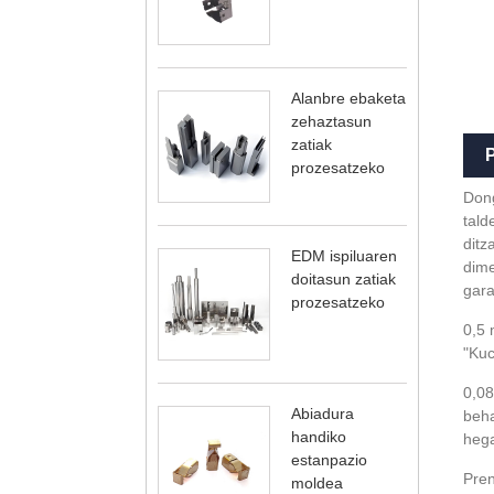
Alanbre ebaketa
zehaztasun
zatiak
prozesatzeko
Dong
tald
ditz
EDM ispiluaren
dime
doitasun zatiak
gara
prozesatzeko
0,5 
"Kuc
0,08
Abiadura
beha
handiko
hega
estanpazio
Pren
moldea