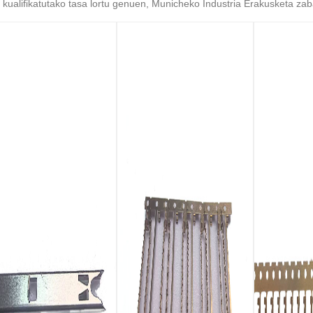
 kualifikatutako tasa lortu genuen, Municheko Industria Erakusketa zab