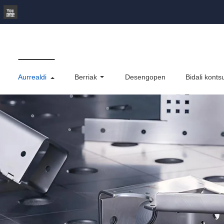
Aurrealdi
Berriak
Desengopen
Bidali konts