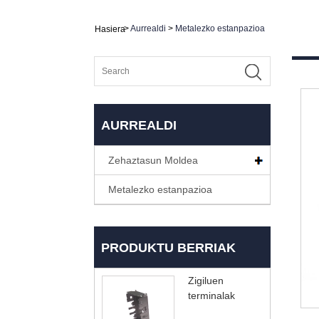
>
Aurrealdi
>
Metalezko estanpazioa
Hasiera
AURREALDI
Zehaztasun Moldea
Metalezko estanpazioa
PRODUKTU BERRIAK
Zigiluen
terminalak