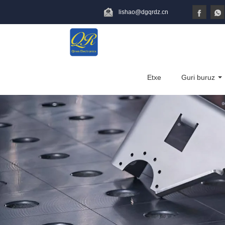
lishao@dgqrdz.cn
Etxe
Guri buruz