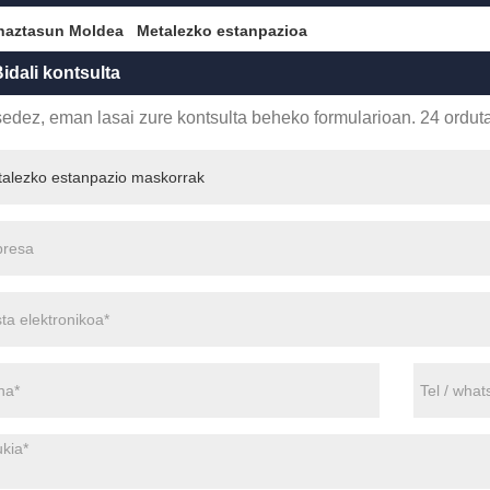
haztasun Moldea
Metalezko estanpazioa
idali kontsulta
edez, eman lasai zure kontsulta beheko formularioan. 24 ordut