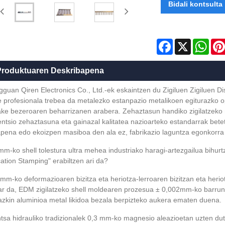
Bidali kontsulta
Facebook
X
Wha
Produktuaren Deskribapena
guan Qiren Electronics Co., Ltd.-ek eskaintzen du Zigiluen Zigiluen Di
e profesionala trebea da metalezko estanpazio metalikoen egiturazko o
ake bezeroaren beharrizanen arabera. Zehaztasun handiko zigilatzeko
ntsio zehaztasuna eta gainazal kalitatea nazioarteko estandarrak betet
pena edo ekoizpen masiboa den ala ez, fabrikazio laguntza egonkorr
mm-ko shell tolestura ultra mehea industriako haragi-artezgailua bihurtz
ation Stamping" erabiltzen ari da?
mm-ko deformazioaren bizitza eta heriotza-lerroaren bizitzan eta heri
r da, EDM zigilatzeko shell moldearen prozesua ± 0,002mm-ko barrunb
zkin aluminioa metal likidoa bezala berpizteko aukera ematen duena.
tsa hidrauliko tradizionalek 0,3 mm-ko magnesio aleazioetan uzten du