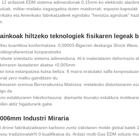
 12 ardatzek EDM sistema adimendunak 0,15mm-ko elektrodo alanbre er
luak, militar-mailako iragazgaitza duten maskorrak, espazio-kapsulak 
ikako eta Amerikako fabrikatzaileek egindako "heriotza aginduak" haz
n.
ainkoak hiltzeko teknologiek fisikaren legeak b
ltsu kuantikoa konformatzea: 0,00003-Bigarren deskarga Shock Wave
olitografiarentzat konparatzeko
rebote sniestazio sistema adimenduna: AI-k materialaren deformazio e
korraren lautadaren akatsa <0,005mm
lioi tona estanpatzea kutxa beltza: 8 marra eratutako xafla konposatua
rial zero malko gainditzen du
tresaren eremua Berreraikuntza Matrizea: metalezko distortsioaren e
igo da
no estalduraren hilezkortasuna: diamante itxurako estaldura moldearen 
ilioi aldiz higadurarik gabe
0006mm Industri Miraria
 drone fabrikatzailearen karbono zuntz oskolaren molde global bate
esu tradizionalak% 0 kualifikatua du. Ardatz multi-Gas EDM soluzio mul