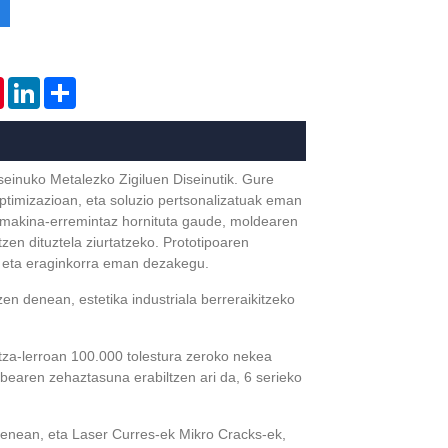
tsApp
Pinterest
LinkedIn
Share
seinuko Metalezko Zigiluen Diseinutik. Gure
ptimizazioan, eta soluzio pertsonalizatuak eman
 makina-erremintaz hornituta gaude, moldearen
zen dituztela ziurtatzeko. Prototipoaren
a eta eraginkorra eman dezakegu.
en denean, estetika industriala berreraikitzeko
otza-lerroan 100.000 tolestura zeroko nekea
earen zehaztasuna erabiltzen ari da, 6 serieko
tenean, eta Laser Curres-ek Mikro Cracks-ek,